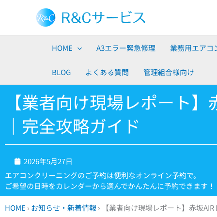
内
容
を
ス
HOME
A3エラー緊急修理
業務用エアコ
キ
ッ
BLOG
よくある質問
管理組合様向け
プ
【業者向け現場レポート】赤
｜完全攻略ガイド
2026年5月27日
エアコンクリーニングのご予約は便利なオンライン予約で。
ご希望の日時をカレンダーから選んでかんたんに予約できます！
HOME
›
お知らせ・新着情報
›
【業者向け現場レポート】赤坂AI