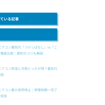
ている記事
】エアコン電気代「つけっぱなし」vs「こ
を徹底比較｜節約のコツも解説
】エアコン除湿と冷房どっちが得？電気代
解説
】エアコン夏の突然停止｜修理依頼〜完了
費目安