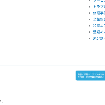
サービ
トラブ
修理事
全館空
和室エ
壁埋め
未分類
ME