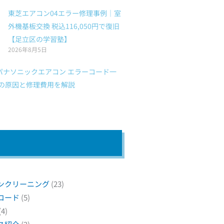
東芝エアコン04エラー修理事例｜室
外機基板交換 税込116,050円で復旧
【足立区の学習塾】
2026年8月5日
】パナソニックエアコン エラーコード一
91の原因と修理費用を解説
ンクリーニング
(23)
コード
(5)
(4)