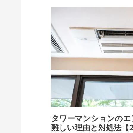
る
タ
方
ワ
法
ー
【2026
マ
年
ン
版】
シ
ョ
ン
の
エ
ア
コ
ン
修
タワーマンションのエ
理・
難しい理由と対処法【2
ク