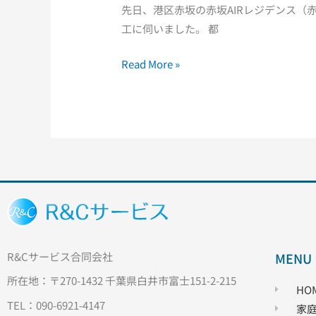
コ
先日、港区赤坂の赤坂AIRレジデンス（
ン
工に伺いました。 都
ク
リ
Read More »
ー
ニ
ン
グ
｜
完
全
攻
略
ガ
R&Cサービス合同会社
MENU
イ
所在地：〒270-1432 千葉県白井市富士151-2-215
ド
HO
TEL：090-6921-4147
家