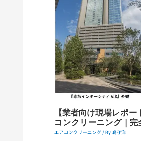
年
場
版】
レ
ポ
ー
ト】
赤
坂
AIR
レ
ジ
デ
ン
ス
【業者向け現場レポート
で
コンクリーニング｜完
エ
エアコンクリーニング
/ By
嶋守洋
ア