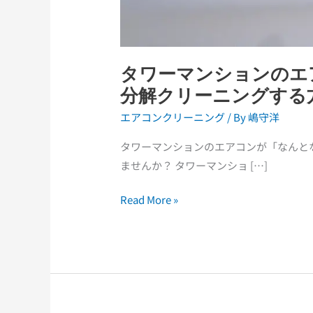
｜
ハ
ウ
ジ
タワーマンションのエ
ン
分解クリーニングする方
グ
型
エアコンクリーニング
/ By
嶋守洋
を
タワーマンションのエアコンが「なんと
分
ませんか？ タワーマンショ […]
解
ク
Read More »
リ
ー
ニ
ン
グ
す