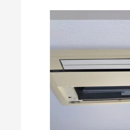
タ
ワ
ー
マ
ン
シ
ョ
ン
の
エ
ア
コ
ン
洗
浄