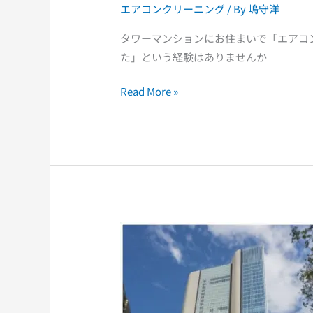
エアコンクリーニング
/ By
嶋守洋
リ
ー
タワーマンションにお住まいで「エアコ
ニ
た」という経験はありませんか
ン
グ
Read More »
が
難
し
い
理
由
と
【業
対
者
処
向
法
け
【2026
現