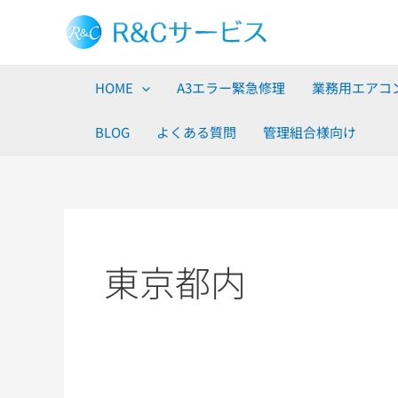
内
容
を
ス
HOME
A3エラー緊急修理
業務用エアコ
キ
ッ
BLOG
よくある質問
管理組合様向け
プ
東京都内