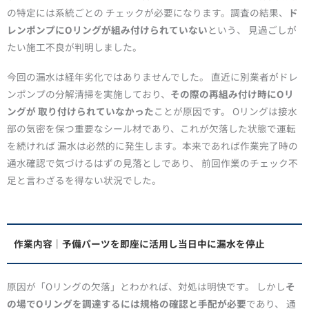
の特定には系統ごとの チェックが必要になります。調査の結果、
ド
レンポンプにOリングが組み付けられていない
という、 見過ごしが
たい施工不良が判明しました。
今回の漏水は経年劣化ではありませんでした。 直近に別業者がドレ
ンポンプの分解清掃を実施しており、
その際の再組み付け時にOリ
ングが 取り付けられていなかった
ことが原因です。 Oリングは接水
部の気密を保つ重要なシール材であり、これが欠落した状態で運転
を続ければ 漏水は必然的に発生します。本来であれば作業完了時の
通水確認で気づけるはずの見落としであり、 前回作業のチェック不
足と言わざるを得ない状況でした。
作業内容｜予備パーツを即座に活用し当日中に漏水を停止
原因が「Oリングの欠落」とわかれば、対処は明快です。 しかし
そ
の場でOリングを調達するには規格の確認と手配が必要
であり、 通