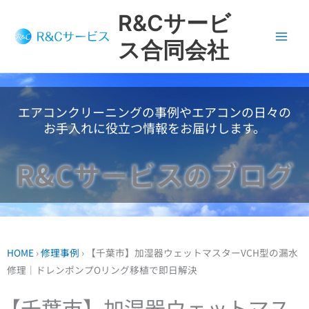
内
R&Cサービ
容
を
ス合同会社
ス
キ
ッ
エアコンクリーニングの事例やエアコンの日々の
プ
お手入れに役立つ情報をお届けします。
R&Cサービスのブログ
HOME
›
修理事例
›
【千葉市】加湿器ウェットマスターVCH型の漏水
修理｜ドレンポンプOリング移植で即日解決
【千葉市】加湿器ウェットマス