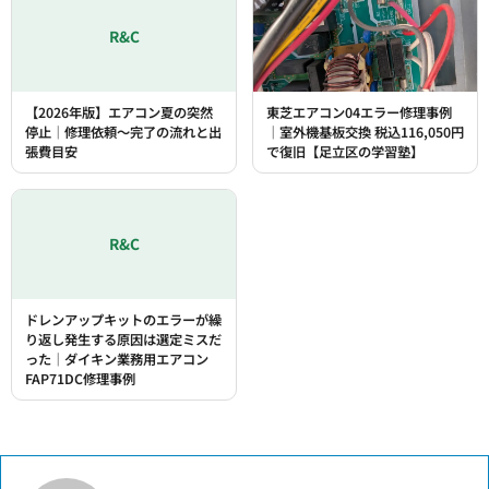
R&C
【2026年版】エアコン夏の突然
東芝エアコン04エラー修理事例
停止｜修理依頼〜完了の流れと出
｜室外機基板交換 税込116,050円
張費目安
で復旧【足立区の学習塾】
R&C
ドレンアップキットのエラーが繰
り返し発生する原因は選定ミスだ
った｜ダイキン業務用エアコン
FAP71DC修理事例