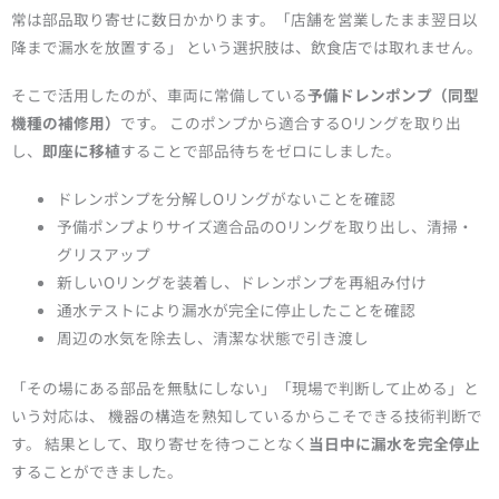
常は部品取り寄せに数日かかります。「店舗を営業したまま翌日以
降まで漏水を放置する」 という選択肢は、飲食店では取れません。
そこで活用したのが、車両に常備している
予備ドレンポンプ（同型
機種の補修用）
です。 このポンプから適合するOリングを取り出
し、
即座に移植
することで部品待ちをゼロにしました。
ドレンポンプを分解しOリングがないことを確認
予備ポンプよりサイズ適合品のOリングを取り出し、清掃・
グリスアップ
新しいOリングを装着し、ドレンポンプを再組み付け
通水テストにより漏水が完全に停止したことを確認
周辺の水気を除去し、清潔な状態で引き渡し
「その場にある部品を無駄にしない」「現場で判断して止める」と
いう対応は、 機器の構造を熟知しているからこそできる技術判断で
す。 結果として、取り寄せを待つことなく
当日中に漏水を完全停止
することができました。