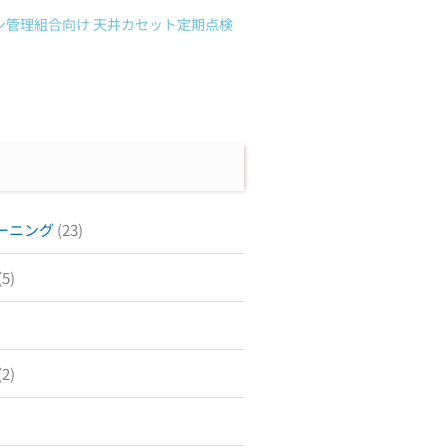
ン管理組合向け 天井カセット定期点検
ーニング
(23)
(5)
(2)