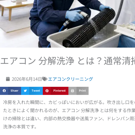
エアコン 分解洗浄 とは？通常清
2026年6月14日
エアコンクリーニング
Shaer
Tweet
Pinterest
Print
冷房を入れた瞬間に、カビっぽいにおいが広がる。吹き出し口を
たときによく聞かれるのが、エアコン 分解洗浄 とは何をする作
けの掃除とは違い、内部の熱交換器や送風ファン、ドレンパン周
洗浄の本質です。