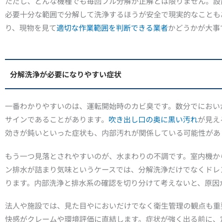
ただし、どんな機種でも毎回フル分解が正解とは限りません。設
必要十分な範囲で分解して洗浄するほうが安全で現実的なことも
り、現物を見て
適切な作業範囲を判断できる業者
かどうかが大事
分解洗浄が必要になりやすい症状
一番わかりやすいのは、運転開始時のカビ臭です。数分でにおい
サインであることがあります。
吹き出し口の奥に黒い汚れ
が見え
効きが鈍いといった症状も、内部汚れが関係している可能性があ
もう一つ見落とされやすいのが、水まわりの不調です。室内機か
ン排水が詰まり気味というケースでは、分解洗浄だけでなくドレ
ります。内部洗浄と排水系の確認を切り分けて考えないと、原因
法人や施設では、見た目やにおいだけでなく衛生管理の観点も重
快感がクレームや環境評価に直結します。症状が強く出る前に、