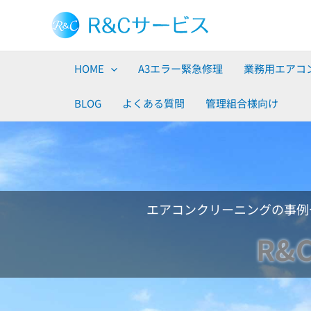
内
容
を
ス
HOME
A3エラー緊急修理
業務用エアコ
キ
ッ
BLOG
よくある質問
管理組合様向け
プ
エアコンクリーニングの事例
R&